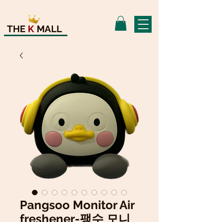
THE
K
MALL
Pangsoo Monitor Air
freshener-팽수 모니